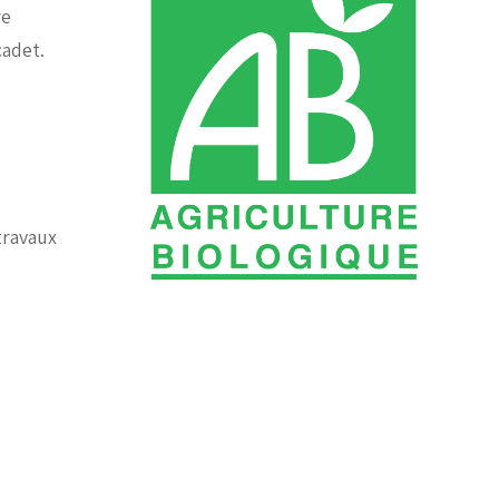
re
cadet.
travaux